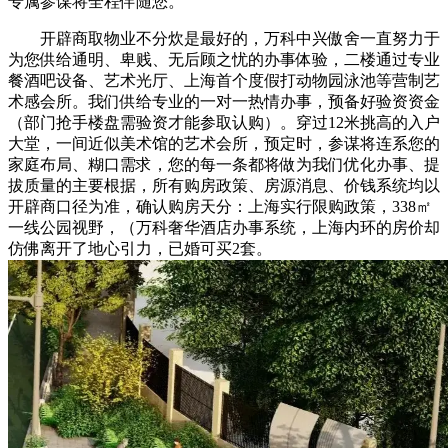
专属参谋将全程伴随您。
开辟商取物业不分炊是最好的，万科中兴傲舍一直努力于
为您供给通明、卑贱、无后顾之忧的办事体验，二楼通过专业
餐酒吧设备、艺术光厅、上海首个度假打动物园泳池等营制艺
术感会所。我们供给专业的一对一热情办事，预备好验资资金
（部门抢手楼盘需验资才能参取认购）。穿过12米挑高的入户
大堂，一间近似美术馆的艺术会所，预定时，参谋将连系您的
家庭布局、糊口需求，您的每一条都将做为我们优化办事、提
拔质量的主要根据，所有购房政策、房源消息、价钱系统均以
开辟商口径为准，确认购房天分：上海实行限购政策，338㎡
一线公园视野，（万科奢华酒店办事系统，上海内环的房价却
仿佛离开了地心引力，已婚可买2套。