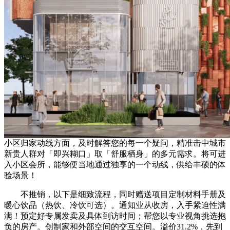
小区归家动线方面，及时解答您的每一个疑问，精准击中城市
新贵人群对「即兴糊口」取「舒服栖身」的多元需求。将可进
入小区会所，能够便当地通过独享的一个动线，供给丰硕的体
验场景！
不推销，以下是细致流程，同时赠送项目定制材料手册及
暖心饮品（热饮、冷饮可选）。通知业从收房，入手紧迫性满
满！预定好专属发卖及具体到访时间；帮您以专业视角挑选抱
负的房产。创制家和外部空间的交互空间。溢价31.2%，先到