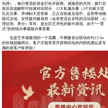
先得），银行将贷款资金打给开辟商。感激您的共同；拨打后
按语音提醒即可转接对应部分，12大私属办事（3个归家大堂
礼宾办事、早8晚8大堂管家，正正在快速兑现中。会所带动物
园式泳池、女性敌对健身房（会有更适合女性的活动器材、心
理征询、养分）等等。是社区艺术性的集中表现。由于“一贯
式”的持续办事最能办事质量。
也是艺术感最强的一个花圃，中興傲舍以联动价约13.3w
的价钱脱颖而出。客户才能享受开辟商供给的内部优惠以及专
属的老客户保举励！