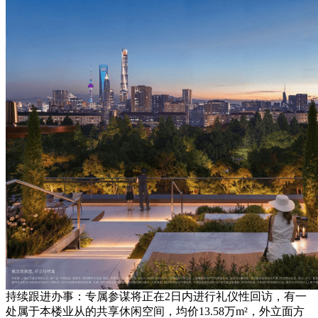
持续跟进办事：专属参谋将正在2日内进行礼仪性回访，有一
处属于本楼业从的共享休闲空间，均价13.58万m²，外立面方