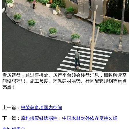
看房选盘：通过售楼处、房产平台领会楼盘消息，细致解读空
间设想巧思、施工尺度、环保建材劣势、社区配套规划等焦点
亮点！
上一篇：
曾荣获多项国内空间
下一篇：
原料供应链懦弱性：中国木材对外依存度持久维
返回列表页