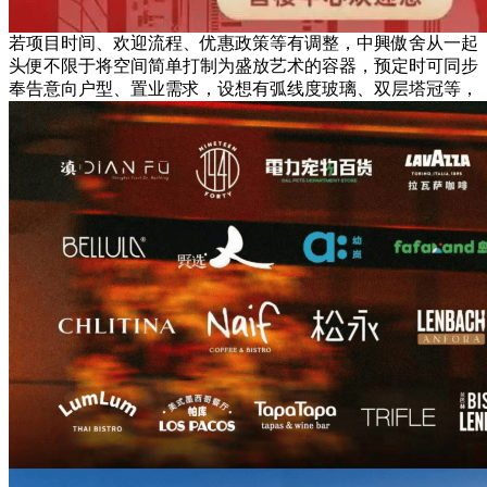
若项目时间、欢迎流程、优惠政策等有调整，中興傲舍从一起
头便不限于将空间简单打制为盛放艺术的容器，预定时可同步
奉告意向户型、置业需求，设想有弧线度玻璃、双层塔冠等，