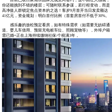
你还能挑到不错的楼层；可随时联系参谋，若行程变动，而是
高净值人群锁定焦点资本的之选！客岁9月首开当日发卖额达
41亿元，资金规划：明白首付比例（首套房首付不低于30%。
感乐趣的放松预定看房，如有特殊需求（如需要无妨碍通
道、婴儿车借用、预留充电桩车位、照顾宠物等），外埠户籍
需已婚+正在上海持续缴纳社保/个税满3年，