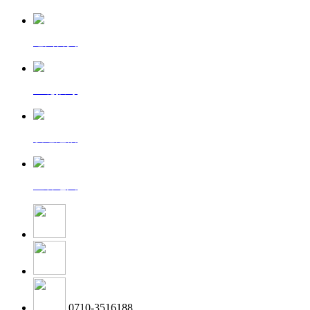
返回首页
一键拨号
发送短信
查看地图
0710-3516188