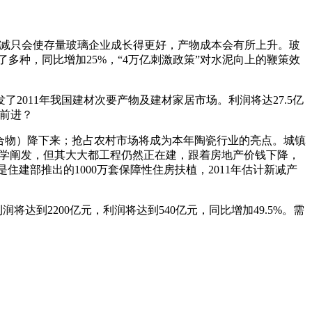
减只会使存量玻璃企业成长得更好，产物成本会有所上升。玻
多种，同比增加25%，“4万亿刺激政策”对水泥向上的鞭策效
2011年我国建材次要产物及建材家居市场。利润将达27.5亿
中前进？
化合物）降下来；抢占农村市场将成为本年陶瓷行业的亮点。城镇
占学阐发，但其大大都工程仍然正在建，跟着房地产价钱下降，
住建部推出的1000万套保障性住房扶植，2011年估计新减产
达到2200亿元，利润将达到540亿元，同比增加49.5%。需