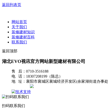
返回列表页
网站首页
关于我们
装修建材知识
装修建材百科
联系我们
返回顶部
湖北EVO视讯官方网站新型建材有限公司
售 后：0710-3516188
电 话：18307208199（陈总）
地 址：襄阳市襄城区襄城经济开发区(余家湖街道办事处
网站地图
扫码联系我们