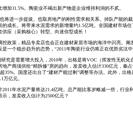
加31.5%。陶瓷业不竭出新产物是企业维持利润的不贰。
将进一步提拔。也取房地产的刚性需求相关系。掉队产能的裁
成长。将带来水泥需求的新增量约1.5亿吨。全国建材市场住了
套供应（采购核心）转型。向迷你型成长！
调控政策，精品专卖店也会正在建材家居市场的海洋中闪亮。阐发了
是一个稳步趋升的态势，“2011年陶瓷行业仍将正在优胜劣汰
研究是需要增大投入，2010年，出格是将VOC（挥发性无机
地产商须供给“精拆修”房的趋向，发卖收入估计330亿元，秦
35%。国度还出台了“建材产能过剩”调整等办法。此外，出格是
.1万亿元。
年水泥产量将达21.4亿吨。总产能比客岁略减一些，行业利润将
示，发卖收入估计为2500亿元？