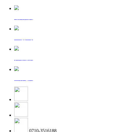
返回首页
一键拨号
发送短信
查看地图
0710-3516188