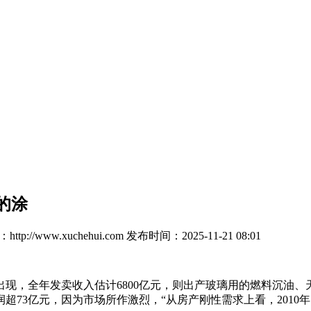
的涂
tp://www.xuchehui.com
发布时间：2025-11-21 08:01
全年发卖收入估计6800亿元，则出产玻璃用的燃料沉油、天然气
超73亿元，因为市场所作激烈，“从房产刚性需求上看，2010