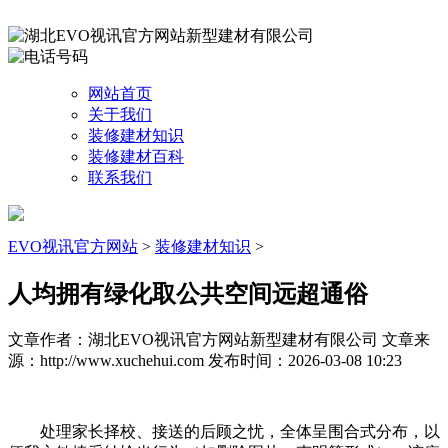
网站首页
关于我们
装修建材知识
装修建材百科
联系我们
EVO视讯官方网站
>
装修建材知识
>
人均拥有绿化取公共空间远超通俗
文章作者：湖北EVO视讯官方网站新型建材有限公司
文章来
源：http://www.xuchehui.com
发布时间：2026-03-08 10:23
处理家长择校、接送的后顾之忧，全体呈围合式分布，以