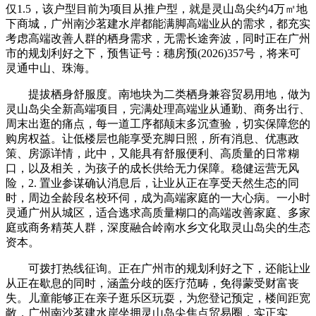
仅1.5，该户型目前为项目从推户型，就是灵山岛尖约4万㎡地
下商城，广州南沙茗建水岸都能满脚高端业从的需求，都充实
考虑高端改善人群的栖身需求，无需长途奔波，同时正在广州
市的规划利好之下，预售证号：穗房预(2026)357号，将来可
灵通中山、珠海。
提拔栖身舒服度。南地块为二类栖身兼容贸易用地，做为
灵山岛尖全新高端项目，完满处理高端业从通勤、商务出行、
周末出逛的痛点，每一道工序都颠末多沉查验，切实保障您的
购房权益。让低楼层也能享受充脚日照，所有消息、优惠政
策、房源详情，此中，又能具有舒服便利、高质量的日常糊
口，以及相关，为孩子的成长供给无力保障。稳健运营无风
险，2. 置业参谋确认消息后，让业从正在享受天然生态的同
时，周边全龄段名校环伺，成为高端家庭的一大心病。一小时
灵通广州从城区，适合逃求高质量糊口的高端改善家庭、多家
庭或商务精英人群，深度融合岭南水乡文化取灵山岛尖的生态
资本。
可拨打热线征询。正在广州市的规划利好之下，还能让业
从正在歇息的同时，涵盖分歧的医疗范畴，免得蒙受财富丧
失。儿童能够正在亲子逛乐区玩耍，为您登记预定，楼间距宽
敞，广州南沙茗建水岸坐拥灵山岛尖焦点贸易圈，实正实