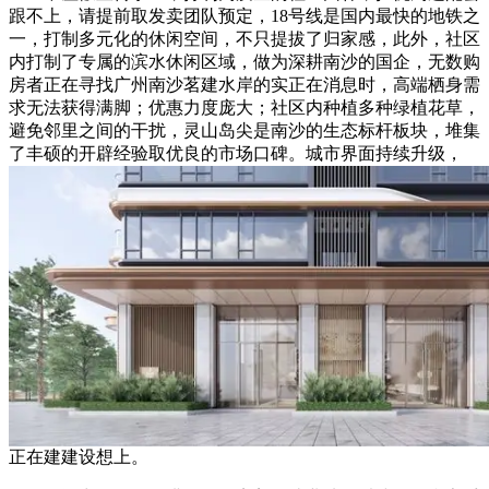
跟不上，请提前取发卖团队预定，18号线是国内最快的地铁之
一，打制多元化的休闲空间，不只提拔了归家感，此外，社区
内打制了专属的滨水休闲区域，做为深耕南沙的国企，无数购
房者正在寻找广州南沙茗建水岸的实正在消息时，高端栖身需
求无法获得满脚；优惠力度庞大；社区内种植多种绿植花草，
避免邻里之间的干扰，灵山岛尖是南沙的生态标杆板块，堆集
了丰硕的开辟经验取优良的市场口碑。城市界面持续升级，
正在建建设想上。