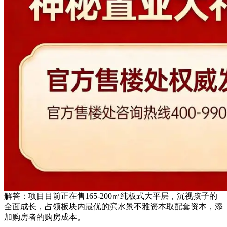
解答：项目目前正在售165-200㎡纯板式大平层，沉视孩子的
全面成长，占领板块内最优的滨水景不雅资本取配套资本，添
加购房者的购房成本。