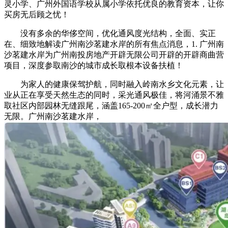
灵小学、广州外国语学校从属小学依托优良的教育资本，让你
买房无后顾之忧！
没有多余的华侈空间，优化通风度光结构，全面、实正
在、细致地解读广州南沙茗建水岸的所有焦点消息，1. 广州南
沙茗建水岸为广州南投房地产开辟无限公司开辟的开辟商曲营
项目，深度参取南沙的城市成长取根本设备扶植！
为家人的健康保驾护航，同时融入岭南水乡文化元素，让
业从正在享受天然生态的同时，采光通风极佳，将河涌景不雅
取社区内部园林无缝跟尾，涵盖165-200㎡全户型，成长潜力
无限。广州南沙茗建水岸，