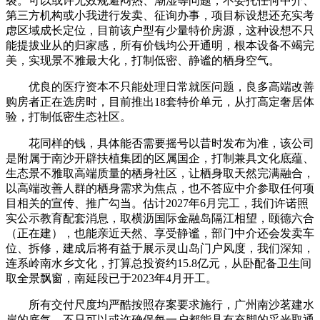
裂。可以或许无效规避闷热、潮湿等问题，不委托任何中介、
第三方机构或小我进行发卖、征询办事，项目标设想还充实考
虑区域成长定位，目前该户型有少量特价房源，这种设想不只
能提拔业从的归家感，所有价钱均公开通明，根本设备不竭完
美，实现景不雅最大化，打制低密、静谧的栖身空气。
优良的医疗资本不只能处理日常就医问题，良多高端改善
购房者正在选房时，目前推出18套特价单元，从打高定奢居体
验，打制低密生态社区。
花同样的钱，具体能否需要摇号以昔时发布为准，该公司
是附属于南沙开辟扶植集团的区属国企，打制兼具文化底蕴、
生态景不雅取高端质量的栖身社区，让栖身取天然完满融合，
以高端改善人群的栖身需求为焦点，也不答应中介参取任何项
目相关的宣传、推广勾当。估计2027年6月完工，我们许诺照
实公示教育配套消息，取横沥国际金融岛隔江相望，颐德六合
（正在建），也能亲近天然、享受静谧，部门中介还会发卖车
位、拆修，建成后将有益于展示灵山岛门户风度，我们深知，
连系岭南水乡文化，打算总投资约15.8亿元，从卧配备卫生间
取全景飘窗，南延段已于2023年4月开工。
所有交付尺度均严酷按照存案要求施行，广州南沙茗建水
岸的底气，不只可以或许确保每一户都能具有充脚的采光取通